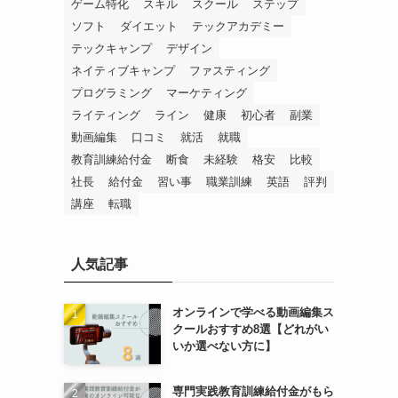
ゲーム特化
スキル
スクール
ステップ
ソフト
ダイエット
テックアカデミー
テックキャンプ
デザイン
ネイティブキャンプ
ファスティング
プログラミング
マーケティング
ライティング
ライン
健康
初心者
副業
動画編集
口コミ
就活
就職
教育訓練給付金
断食
未経験
格安
比較
社長
給付金
習い事
職業訓練
英語
評判
講座
転職
人気記事
オンラインで学べる動画編集ス
クールおすすめ8選【どれがい
いか選べない方に】
専門実践教育訓練給付金がもら