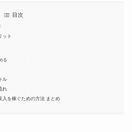
目次
！
リット
める
キル
流れ
収入を稼ぐための方法 まとめ