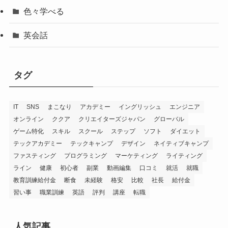
色々学べる
英会話
タグ
IT
SNS
まこなり
アカデミー
イングリッシュ
エンジニア
オンライン
ククア
クリエイターズジャパン
グローバル
ゲーム特化
スキル
スクール
ステップ
ソフト
ダイエット
テックアカデミー
テックキャンプ
デザイン
ネイティブキャンプ
ファスティング
プログラミング
マーケティング
ライティング
ライン
健康
初心者
副業
動画編集
口コミ
就活
就職
教育訓練給付金
断食
未経験
格安
比較
社長
給付金
習い事
職業訓練
英語
評判
講座
転職
人気記事