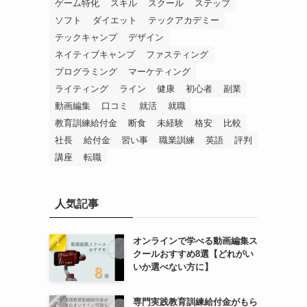
ゲーム特化
スキル
スクール
ステップ
ソフト
ダイエット
テックアカデミー
テックキャンプ
デザイン
ネイティブキャンプ
ファスティング
プログラミング
マーケティング
ライティング
ライン
健康
初心者
副業
動画編集
口コミ
就活
就職
教育訓練給付金
断食
未経験
格安
比較
社長
給付金
習い事
職業訓練
英語
評判
講座
転職
人気記事
オンラインで学べる動画編集ス
クールおすすめ8選【どれがい
いか選べない方に】
専門実践教育訓練給付金がもら