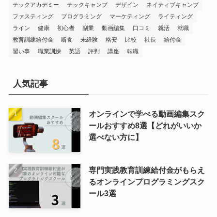
テックアカデミー
テックキャンプ
デザイン
ネイティブキャンプ
ファスティング
プログラミング
マーケティング
ライティング
ライン
健康
初心者
副業
動画編集
口コミ
就活
就職
教育訓練給付金
断食
未経験
格安
比較
社長
給付金
習い事
職業訓練
英語
評判
講座
転職
人気記事
オンラインで学べる動画編集スク
ールおすすめ8選【どれがいいか
選べない方に】
専門実践教育訓練給付金がもらえ
るオンラインプログラミングスク
ール3選