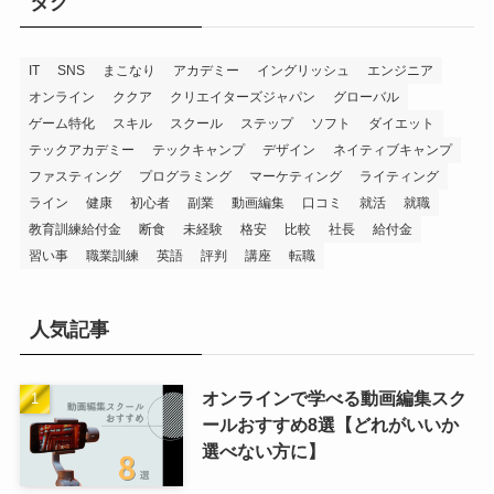
タグ
IT
SNS
まこなり
アカデミー
イングリッシュ
エンジニア
オンライン
ククア
クリエイターズジャパン
グローバル
ゲーム特化
スキル
スクール
ステップ
ソフト
ダイエット
テックアカデミー
テックキャンプ
デザイン
ネイティブキャンプ
ファスティング
プログラミング
マーケティング
ライティング
ライン
健康
初心者
副業
動画編集
口コミ
就活
就職
教育訓練給付金
断食
未経験
格安
比較
社長
給付金
習い事
職業訓練
英語
評判
講座
転職
人気記事
オンラインで学べる動画編集スク
ールおすすめ8選【どれがいいか
選べない方に】