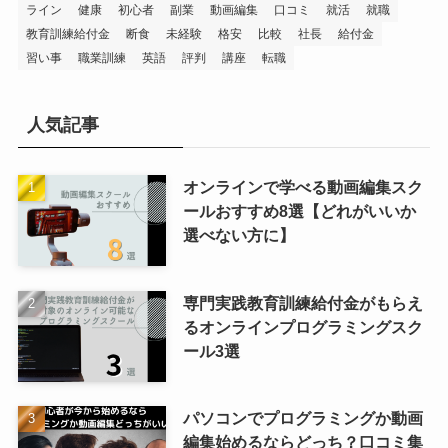
ライン
健康
初心者
副業
動画編集
口コミ
就活
就職
教育訓練給付金
断食
未経験
格安
比較
社長
給付金
習い事
職業訓練
英語
評判
講座
転職
人気記事
オンラインで学べる動画編集スク
ールおすすめ8選【どれがいいか
選べない方に】
専門実践教育訓練給付金がもらえ
るオンラインプログラミングスク
ール3選
パソコンでプログラミングか動画
編集始めるならどっち？口コミ集