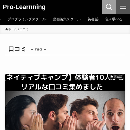
Pro-Learnning
プログラミングスクール
動画編集スクール
英会話
色々学べる
ホーム
口コミ
口コミ
– tag –
英会話