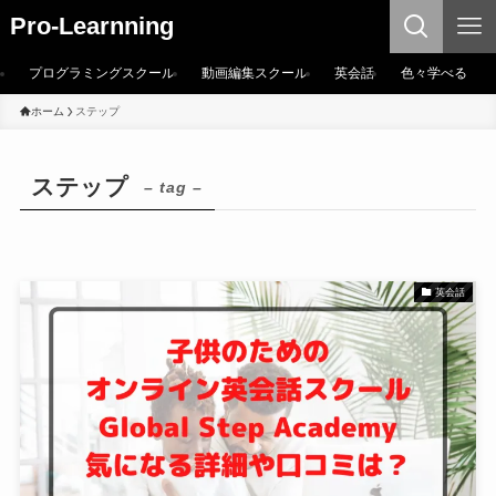
Pro-Learnning
プログラミングスクール
動画編集スクール
英会話
色々学べる
ホーム
ステップ
ステップ
– tag –
英会話