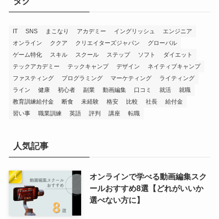
タグ
IT
SNS
まこなり
アカデミー
イングリッシュ
エンジニア
オンライン
ククア
クリエイターズジャパン
グローバル
ゲーム特化
スキル
スクール
ステップ
ソフト
ダイエット
テックアカデミー
テックキャンプ
デザイン
ネイティブキャンプ
ファスティング
プログラミング
マーケティング
ライティング
ライン
健康
初心者
副業
動画編集
口コミ
就活
就職
教育訓練給付金
断食
未経験
格安
比較
社長
給付金
習い事
職業訓練
英語
評判
講座
転職
人気記事
オンラインで学べる動画編集スク
ールおすすめ8選【どれがいいか
選べない方に】